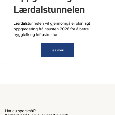
Lærdalstunnelen
Lærdalstunnelen vil gjennomgå ei planlagt
oppgradering frå hausten 2026 for å betre
tryggleik og infrastruktur.
Les meir
Miljø
Vi bryr oss om miljøet. Ta gjerne en titt på hvilke
Har du spørsmål?
tiltak vi gjør for å redusere vår påvirkning på