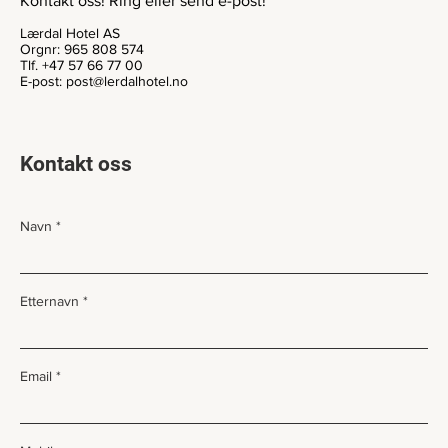
Kontakt oss! Ring eller send e-post!
miljøet, og lær hvordan du også kan hjelpe oss
Lærdal Hotel AS
med å nå våre bærekraftsmål.
Orgnr: 965 808 574
Tlf. +47 57 66 77 00
E-post:
post@lerdalhotel.no
Les meir
Kontakt oss
Navn
Etternavn
Email